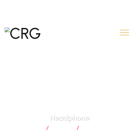
contact@creditrural.gn.com
+224 626 55 55 55
Headphone
CRG
Produits
Headphone