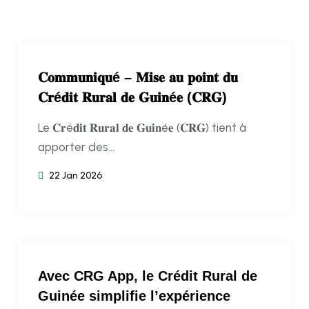
𝐂𝐨𝐦𝐦𝐮𝐧𝐢𝐪𝐮é – 𝐌𝐢𝐬𝐞 𝐚𝐮 𝐩𝐨𝐢𝐧𝐭 𝐝𝐮
𝐂𝐫é𝐝𝐢𝐭 𝐑𝐮𝐫𝐚𝐥 𝐝𝐞 𝐆𝐮𝐢𝐧é𝐞 (𝐂𝐑𝐆)
Le 𝐂𝐫é𝐝𝐢𝐭 𝐑𝐮𝐫𝐚𝐥 𝐝𝐞 𝐆𝐮𝐢𝐧é𝐞 (𝐂𝐑𝐆) tient à
apporter des...
22 Jan 2026
Avec CRG App, le Crédit Rural de
Guinée simplifie l’expérience