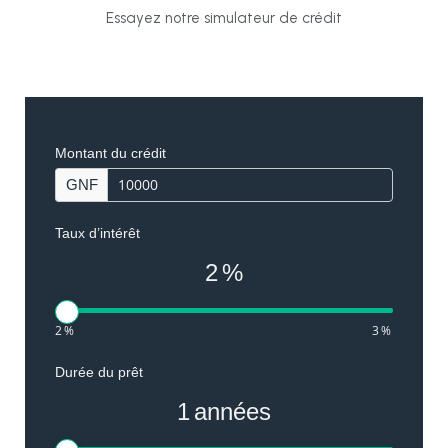
Essayez notre simulateur de crédit
Si
Montant du crédit
vous
GNF
êtes
un
Taux d’intérêt
humain,
2
%
ne
remplissez
2
%
3
%
pas
ce
Durée du prêt
champ.
1
années