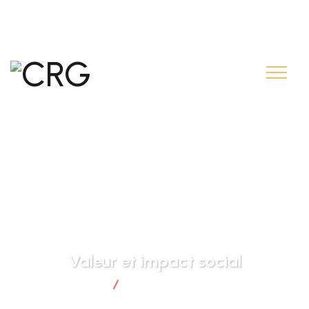
contact@creditrural.gn.com
+224 626 55 55 55
Valeur et impact social
CRG
Valeur et impact social